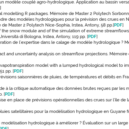
un modèle couplé agro-hydrologique. Application au bassin vers
F
]
al modelling R packages. Mémoire de Master 2 Polytech Sorbonne, 
ttendre des modèles hydrologiques pour la prévision des crues e
de Master 2 Polytech Nice-Sophia, Irstea, Antony, 58 pp.[
PDF
]
e of the snow module and of the simulation of extreme streamflow
iversità di Bologna, Irstea, Antony, 119 pp. [
PDF
]
gration de l’expertise dans le calage de modèle hydrologique ? Mé
act and uncertainty analysis on streamflow projections. Mémoire
 evapotranspiration model with a lumped hydrological model to i
51 pp. [
PDF
]
 prévisions saisonnières de pluies, de températures et débits en F
aide à la critique automatique des données brutes reçues par les
. [
PDF
]
a mise en place de prévisions opérationnelles des crues sur l’île 
des pluies satellitaires pour la modélisation hydrologique en Guy
e modélisation hydrologique à améliorer ? Évaluation sur un larg
PDF
]