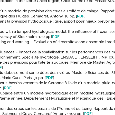
recipitation in the Norte Chico region, Chile. Mémoire de Master 
s d’un modèle de prévision des crues au critère de calage. Rapp
ue des Fluides, Cemagref, Antony, 18 pp. [
PDF
]
 dans la prévision hydrologique : quel apport pour mieux prévoir 
flood with a lumped hydrological model: the influence of frozen s
ersity of Stockholm, 120 pp.[
PDF
]
sting and warning – Evaluation of streamflow and ensemble thresh
nfluences – Impact de la spatialisation sur les performances des
vironnement, Spécialité hydrologie, ENSIACET, ENSEEIHT, INP Toul
ité des prévisions pour l’alerte aux crues. Mémoire de Master. Agr
F
]
du déboisement sur le débit des rivières. Master 2 Sciences de l’
arie Curie, Paris, 51 pp. [
PDF
]
sous-bassins versants de la Garonne à l’aide d’un modèle pluie-
. [
PDF
]
 couplage entre un modèle hydrologique et un modèle hydraulique.
e 3ème année, Département Hydraulique et Mécanique des Fluide
sion des crues sur les bassins de l’Yonne et du Loing. Rapport de
s Sciences d’Orsay, Cemagref (Antony), 109 pp. [
PDF
]