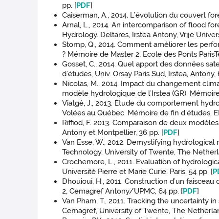
pp. [
PDF
]
Caiserman, A., 2014. L’évolution du couvert for
Arnal, L., 2014. An intercomparison of flood f
Hydrology. Deltares, Irstea Antony, Vrije Univer
Stomp, Q., 2014. Comment améliorer les perfo
? Mémoire de Master 2, Ecole des Ponts ParisTec
Gosset, C., 2014. Quel apport des données sa
d’études, Univ. Orsay Paris Sud, Irstea, Antony, 
Nicolas, M., 2014. Impact du changement climat
modèle hydrologique de l’Irstea (GR). Mémoire
Viatgé, J., 2013. Étude du comportement hydr
Volées au Québec. Mémoire de fin d’études, EN
Riffiod, F. 2013. Comparaison de deux modèle
Antony et Montpellier, 36 pp. [
PDF
]
Van Esse, W., 2012. Demystifying hydrological 
Technology, University of Twente, The Netherl
Crochemore, L., 2011. Evaluation of hydrologic
Université Pierre et Marie Curie, Paris, 54 pp. [
P
Dhouioui, H., 2011. Construction d’un faisceau
2, Cemagref Antony/UPMC, 64 pp. [
PDF
]
Van Pham, T., 2011. Tracking the uncertainty 
Cemagref, University of Twente, The Netherland