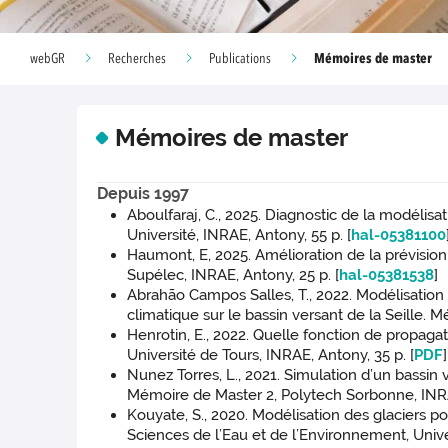
Mémoires de master
webGR
Recherches
Publications
Mémoires de master
Depuis 1997
Aboulfaraj, C., 2025. Diagnostic de la modéli
Université, INRAE, Antony, 55 p. [
hal-05381100
Haumont, E, 2025. Amélioration de la prévisio
Supélec, INRAE, Antony, 25 p. [
hal-05381538
]
Abrahão Campos Salles, T., 2022. Modélisation
climatique sur le bassin versant de la Seille. 
Henrotin, E., 2022. Quelle fonction de propaga
Université de Tours, INRAE, Antony, 35 p. [
PDF
]
Nunez Torres, L., 2021. Simulation d’un bassin 
Mémoire de Master 2, Polytech Sorbonne, INRAE
Kouyate, S., 2020. Modélisation des glaciers p
Sciences de l’Eau et de l’Environnement, Unive