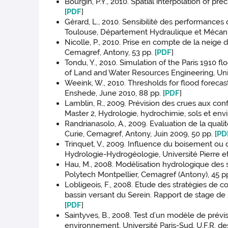
Bourgin, P.Y., 2010. Spatial interpolation of p
[
PDF
]
Gérard, L., 2010. Sensibilité des performance
Toulouse, Département Hydraulique et Mécaniq
Nicolle, P., 2010. Prise en compte de la neige
Cemagref, Antony, 53 pp. [
PDF
]
Tondu, Y., 2010. Simulation of the Paris 1910 
of Land and Water Resources Engineering, Univ
Weeink, W., 2010. Thresholds for flood foreca
Enshede, June 2010, 88 pp. [
PDF
]
Lamblin, R., 2009. Prévision des crues aux co
Master 2, Hydrologie, hydrochimie, sols et en
Randrianasolo, A., 2009. Evaluation de la qual
Curie, Cemagref, Antony, Juin 2009, 50 pp. [
PD
Trinquet, V., 2009. Influence du boisement ou 
Hydrologie-Hydrogéologie, Université Pierre et M
Hau, M., 2008. Modélisation hydrologique des 
Polytech Montpellier, Cemagref (Antony), 45 pp
Lobligeois, F., 2008. Etude des stratégies de
bassin versant du Serein. Rapport de stage d
[
PDF
]
Saintyves, B., 2008. Test d’un modèle de prévi
environnement, Université Paris-Sud, U.F.R. de