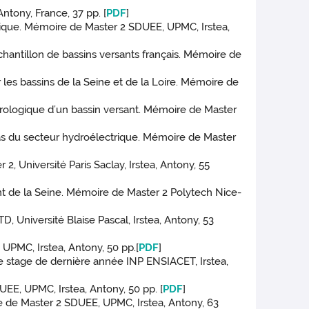
ntony, France, 37 pp. [
PDF
]
ogique. Mémoire de Master 2 SDUEE, UPMC, Irstea,
chantillon de bassins versants français. Mémoire de
les bassins de la Seine et de la Loire. Mémoire de
ydrologique d’un bassin versant. Mémoire de Master
cas du secteur hydroélectrique. Mémoire de Master
2, Université Paris Saclay, Irstea, Antony, 55
sant de la Seine. Mémoire de Master 2 Polytech Nice-
TD, Université Blaise Pascal, Irstea, Antony, 53
 UPMC, Irstea, Antony, 50 pp.[
PDF
]
de stage de dernière année INP ENSIACET, Irstea,
EE, UPMC, Irstea, Antony, 50 pp. [
PDF
]
e de Master 2 SDUEE, UPMC, Irstea, Antony, 63