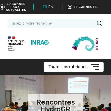
S'ABONNER
FR
EN
AUX
SE CONNECTER
ACTUALITÉS
Tapez
ici
votre
recherche
Toutes les rubriques
Rencontres
HydroGR