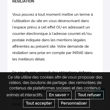
RESILIATION
Vous pouvez à tout moment mettre un terme à
l’utilisation du site en vous désinscrivant dans
l’espace prévu à cet effet OU en adressant un
courrier électronique à l’adresse courriel et/ou
postale indiquée dans les mentions légales
afférentes au présent site. Votre demande de
résiliation sera prise en compte par INRAE dans
les meilleurs délais.
En cas de non-respect des obligations définies
Ce site utilise des cookies afin de vous proposer des
aux présentes, INRAE se réserve le droit de
vidéos, des boutons de partage, des remontées de
supprimer votre compte, d’empêcher votre
contenus de plateformes sociales et des contenus
réinscription et d’engager toute action et/ou
animés et interactifs.
En savoir +
Tout refuser
Re
recours pour faire cesser toute atteinte à ces
Tout accepter
Personnaliser
droits et obtenir réparation du préjudice subi.