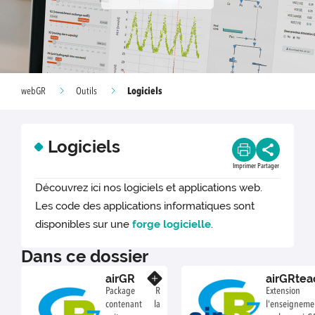
Logiciels
webGR
Outils
Logiciels
Imprimer
Partager
Découvrez ici nos logiciels et applications web.
Les code des applications informatiques sont
disponibles sur une
forge logicielle
.
Dans ce dossier
airGR
airGRtea
En savoir plus
Package R
Extensi
contenant la
l'enseign