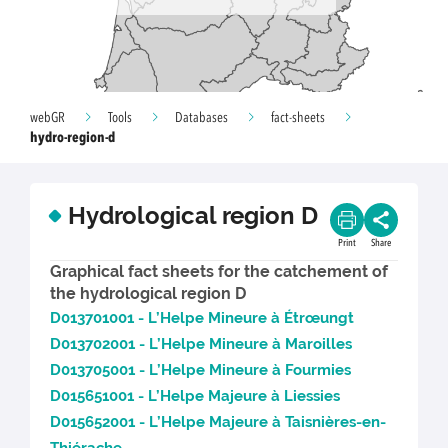
webGR
Tools
Databases
fact-sheets
hydro-region-d
Hydrological region D
Print
Share
Graphical fact sheets for the catchement of
the hydrological region D
D013701001 - L’Helpe Mineure à Étrœungt
D013702001 - L’Helpe Mineure à Maroilles
D013705001 - L’Helpe Mineure à Fourmies
D015651001 - L’Helpe Majeure à Liessies
D015652001 - L’Helpe Majeure à Taisnières-en-