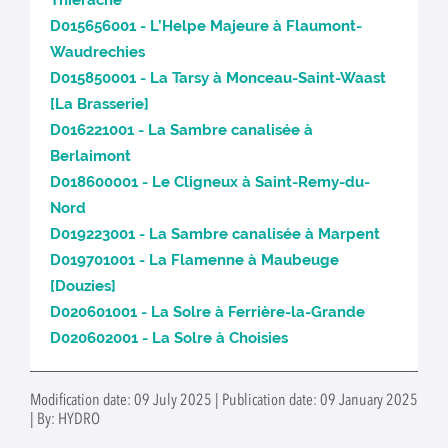
Thiérache
D015656001 - L’Helpe Majeure à Flaumont-
Waudrechies
D015850001 - La Tarsy à Monceau-Saint-Waast
[La Brasserie]
D016221001 - La Sambre canalisée à
Berlaimont
D018600001 - Le Cligneux à Saint-Remy-du-
Nord
D019223001 - La Sambre canalisée à Marpent
D019701001 - La Flamenne à Maubeuge
[Douzies]
D020601001 - La Solre à Ferrière-la-Grande
D020602001 - La Solre à Choisies
Modification date: 09 July 2025 | Publication date: 09 January 2025
| By: HYDRO