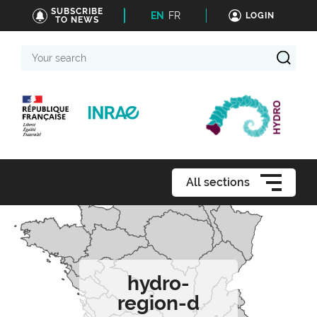
SUBSCRIBE
EN
FR
LOGIN
TO NEWS
Your
search
All sections
hydro-
region-d