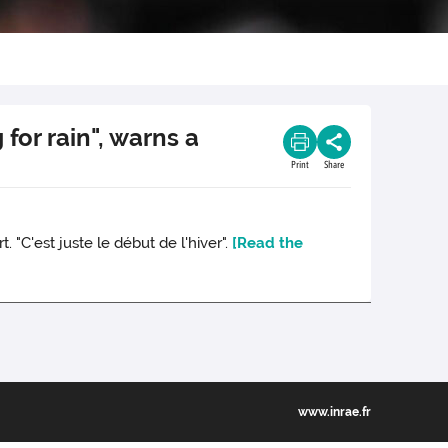
 for rain", warns a
Print
Share
 "C'est juste le début de l'hiver".
[Read the
www.inrae.fr