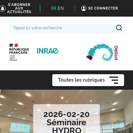
S'ABONNER
FR
EN
AUX
SE CONNECTER
ACTUALITÉS
Tapez
ici
votre
recherche
Toutes les rubriques
2026-02-20
Séminaire
HYDRO