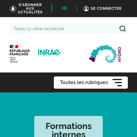
S'ABONNER
FR
AUX
SE CONNECTER
ACTUALITÉS
Tapez
ici
votre
recherche
Toutes les rubriques
Formations
internes