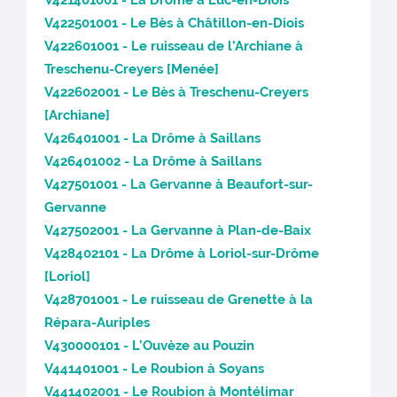
V421401001 - La Drôme à Luc-en-Diois
V422501001 - Le Bès à Châtillon-en-Diois
V422601001 - Le ruisseau de l’Archiane à
Treschenu-Creyers [Menée]
V422602001 - Le Bès à Treschenu-Creyers
[Archiane]
V426401001 - La Drôme à Saillans
V426401002 - La Drôme à Saillans
V427501001 - La Gervanne à Beaufort-sur-
Gervanne
V427502001 - La Gervanne à Plan-de-Baix
V428402101 - La Drôme à Loriol-sur-Drôme
[Loriol]
V428701001 - Le ruisseau de Grenette à la
Répara-Auriples
V430000101 - L’Ouvèze au Pouzin
V441401001 - Le Roubion à Soyans
V441402001 - Le Roubion à Montélimar