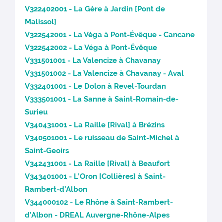
V322402001 - La Gère à Jardin [Pont de
Malissol]
V322542001 - La Véga à Pont-Évêque - Cancane
V322542002 - La Véga à Pont-Évêque
V331501001 - La Valencize à Chavanay
V331501002 - La Valencize à Chavanay - Aval
V332401001 - Le Dolon à Revel-Tourdan
V333501001 - La Sanne à Saint-Romain-de-
Surieu
V340431001 - La Raille [Rival] à Brézins
V340501001 - Le ruisseau de Saint-Michel à
Saint-Geoirs
V342431001 - La Raille [Rival] à Beaufort
V343401001 - L’Oron [Collières] à Saint-
Rambert-d’Albon
V344000102 - Le Rhône à Saint-Rambert-
d’Albon - DREAL Auvergne-Rhône-Alpes