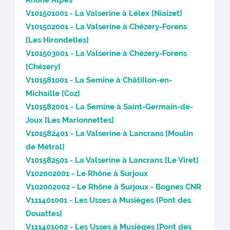
Rhône Alpes
V101501001 - La Valserine à Lélex [Niaizet]
V101502001 - La Valserine à Chézery-Forens
[Les Hirondelles]
V101503001 - La Valserine à Chézery-Forens
[Chézery]
V101581001 - La Semine à Châtillon-en-
Michaille [Coz]
V101582001 - La Semine à Saint-Germain-de-
Joux [Les Marionnettes]
V101582401 - La Valserine à Lancrans [Moulin
de Métral]
V101582501 - La Valserine à Lancrans [Le Viret]
V102002001 - Le Rhône à Surjoux
V102002002 - Le Rhône à Surjoux - Bognes CNR
V111401001 - Les Usses à Musièges [Pont des
Douattes]
V111401002 - Les Usses à Musièges [Pont des