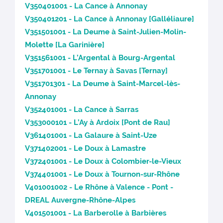
V350401001 - La Cance à Annonay
V350401201 - La Cance à Annonay [Galléliaure]
V351501001 - La Deume à Saint-Julien-Molin-
Molette [La Garinière]
V351561001 - L’Argental à Bourg-Argental
V351701001 - Le Ternay à Savas [Ternay]
V351701301 - La Deume à Saint-Marcel-lès-
Annonay
V352401001 - La Cance à Sarras
V353000101 - L’Ay à Ardoix [Pont de Rau]
V361401001 - La Galaure à Saint-Uze
V371402001 - Le Doux à Lamastre
V372401001 - Le Doux à Colombier-le-Vieux
V374401001 - Le Doux à Tournon-sur-Rhône
V401001002 - Le Rhône à Valence - Pont -
DREAL Auvergne-Rhône-Alpes
V401501001 - La Barberolle à Barbières