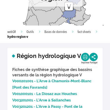
webGR
Outils
Bases de données
fact-sheets
hydro-region-v
Région hydrologique V
Imprimer
Partager
Fiches de synthèse graphique des bassins
versants de la région hydrologique V
V000201001 - L’Arve à Chamonix-Mont-Blanc
[Pont des Favrands]
V001000101 - La Diosaz aux Houches
V003201001 - L’Arve à Sallanches
V003201201 - L’Arve à Passy - Pont de la