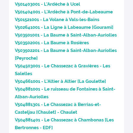
V501403001 - L’Ardèche à Ucel
V501404001 - L’Ardèche à Pont-de-Labeaume
V501521001 - La Volane à Vals-les-Bains
V502641001 - La Ligne à Labeaume [Gourami]
V503501001 - La Baume à Saint-Alban-Auriolles
V503502001 - La Baume à Rosières
V503502201 - La Baume à Saint-Alban-Auriolles
[Peyroche]
V504503001 - Le Chassezac à Gravières - Les
Salelles
V504661001 - L’Altier à Altier [La Goulette]
V504881001 - Le ruisseau de Fontaines à Saint-
Alban-Auriolles
V504881301 - Le Chassezac à Berrias-et-
Casteljau [Chaulet] - Chaulet
V504881401 - Le Chassezac à Chambonas [Les
Bertronnes - EDF]