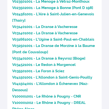
V023501001 - La Menoge à Vétraz-Monthoux
V023502001 - La Menoge à Bonne [Pont D 198]
V024561001 - L’Aire à Saint-Julien-en-Genevois
[Thairy]
V031401001 - La Dranse à Vacheresse
V031401002 - La Dranse à Vacheresse
V031661001 - L’Ugine à Saint-Paul-en-Chablais
V032501001 - La Dranse de Morzine à la Baume
[Pont de Couvaloup]
V033401001 - La Dranse à Reyvroz [Bioge]
V034521001 - Le Redon à Margencel
V035501001 - Le Foron à Sciez
V041501001 - L’Allondon à Saint-Genis-Pouilly
V041504001 - L’Allondon à Échenevex [Naz-
Dessous]
V100001001 - Le Rhône à Pougny - CNR
V100001002 - Le Rhône à Pougny - DREAL