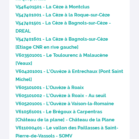
V546401501 - La Cèze à Montclus
V547401001 - La Cèze à la Roque-sur-Cèze
V547401501 - La Cèze à Bagnols-sur-Cèze -
DREAL
V547401601 - La Cèze à Bagnols-sur-Cèze
[Etiage CNR en rive gauche]
V603501001 - Le Toulourenc à Malaucène
[Veaux]
V604201001 - L’Ouvèze à Entrechaux [Pont Saint
Michel]
V605101001 - L’Ouvèze à Roaix
V605101002 - L’Ouvèze à Roaix - Au seuil
V605201001 - L’Ouvèze à Vaison-la-Romaine
V610561001 - Le Brégoux à Carpentras
[Château de la plane] - Château de la Plane
V611000401 - Le vallon des Paillasses à Saint-
Pierre-de-Vassols - SOMV