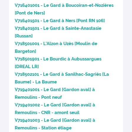
V716401001 - Le Gard à Boucoiran-et-Nozières
[Pont de Ners]
V716401501 - Le Gard à Ners [Pont RN 106]
V718401501 - Le Gard à Sainte-Anastasie
[Russan]
V718501001 - L’Alzon à Uzès [Moulin de
Bargeton]
V718501901 - Le Bourdic à Aubussargues
[DREAL LR]
V718502101 - Le Gard à Sanilhac-Sagriès [La
Baume] - La Baume
V719401001 - Le Gard [Gardon aval] à
Remoulins - Pont neuf
V719401002 - Le Gard [Gardon aval] à
Remoulins - CNR - amont seuil
V719401003 - Le Gard [Gardon aval] à
Remoulins - Station étiage