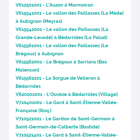
V612501001 - L’Auzon à Mormoiron
V615541001 - Le vallon des Paillasses [La Mède]
à Aubignan [Meyras]
V615542001 - Le vallon des Paillasses [La
Grande-Levadé] à Bédarrides [La Palud]
V615561001 - Le vallon des Paillasses [Le
Brégoux] à Aubignan
V615562001 - Le Brégoux à Sarrians [Bas
Malencon]
V615562101 - La Sorgue de Velleron à
Bédarrides
V620201001 - L’Ouvèze à Bédarrides [Village]
V710401001 - Le Gard à Saint-Étienne-Vallée-
Française [Roq.]
V710521001 - Le Gardon de Saint-Germain à
Saint-Germain-de-Calberte [Bastide]
V710521401 - Le Gard à Saint-Étienne-Vallée-