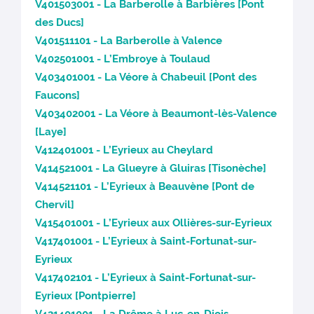
V401503001 - La Barberolle à Barbières [Pont
des Ducs]
V401511101 - La Barberolle à Valence
V402501001 - L’Embroye à Toulaud
V403401001 - La Véore à Chabeuil [Pont des
Faucons]
V403402001 - La Véore à Beaumont-lès-Valence
[Laye]
V412401001 - L’Eyrieux au Cheylard
V414521001 - La Glueyre à Gluiras [Tisonèche]
V414521101 - L’Eyrieux à Beauvène [Pont de
Chervil]
V415401001 - L’Eyrieux aux Ollières-sur-Eyrieux
V417401001 - L’Eyrieux à Saint-Fortunat-sur-
Eyrieux
V417402101 - L’Eyrieux à Saint-Fortunat-sur-
Eyrieux [Pontpierre]