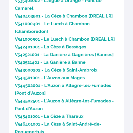
V535401002 - L’Aigue à Orange - Pont de
Camaret
V540403901 - La Cèze à Chambon [DREAL LR]
V541000401 - Le Luech à Chambon
[chamboredon]
V541000501 - Le Luech à Chambon [DREAL LR]
V542401001 - La Cèze à Bessèges
V542521001 - La Ganière à Gagnières [Bannes]
V542521401 - La Ganière à Banne
V543000202 - La Cèze à Saint-Ambroix
V544501001 - L’Auzon aux Mages
V544502001 - L’Auzon à Allègre-les-Fumades
[Pont d’Auzon]
V544502501 - L’Auzon à Allègre-les-Fumades -
Pont d’Auzon
V545401001 - La Cèze à Tharaux
V546401001 - La Cèze à Saint-André-de-
Roquepertuis