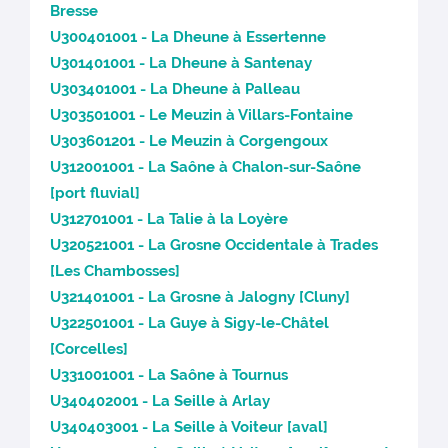
Bresse
U300401001 - La Dheune à Essertenne
U301401001 - La Dheune à Santenay
U303401001 - La Dheune à Palleau
U303501001 - Le Meuzin à Villars-Fontaine
U303601201 - Le Meuzin à Corgengoux
U312001001 - La Saône à Chalon-sur-Saône
[port fluvial]
U312701001 - La Talie à la Loyère
U320521001 - La Grosne Occidentale à Trades
[Les Chambosses]
U321401001 - La Grosne à Jalogny [Cluny]
U322501001 - La Guye à Sigy-le-Châtel
[Corcelles]
U331001001 - La Saône à Tournus
U340402001 - La Seille à Arlay
U340403001 - La Seille à Voiteur [aval]