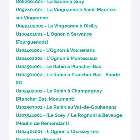
U082001001 - La Saône à Gray
U092401001 - La Vingeanne à Saint-Maurice-
sur-Vingeanne
U092402001 - La Vingeanne à Oisilly
U100401001 - L’Ognon à Servance
[Fourguenons]
U101401001 - L’Ognon à Vouhenans
U101402001 - L’Ognon à Montessaux
U102501001 - Le Rahin à Plancher-Bas
U102501002 - Le Rahin à Plancher-Bas - Sonde
RG
U102502001 - Le Rahin à Champagney
[Plancher Bas, Monument]
U102503001 - Le Rahin au Val-de-Gouhenans
U103541001 - [Le Scey / Le Rognon] à Beveuge
[Moulin de Remondant]
U104401001 - L’Ognon à Chassey-lès-
Montbozon [Bonnal]