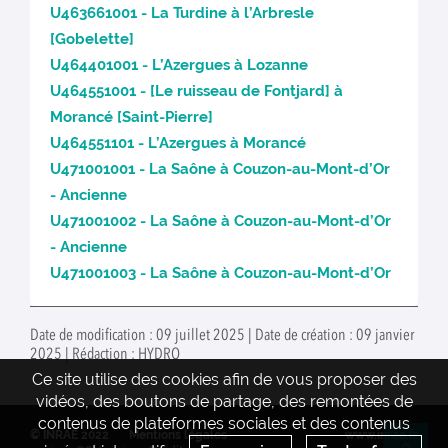
U463661001 - La Turdine à l’Arbresle
[Gobelette]
U464401001 - L’Azergues à Lozanne
U464551001 - [Le ruisseau de Fontjard] à
Morancé [Saint-Pierre]
U464551101 - L’Azergues à Morancé
U471001001 - La Saône à Couzon-au-Mont-d’Or
- Ancienne
U471001002 - La Saône à Couzon-au-Mont-d’Or
- Ancienne
U471001003 - La Saône à Couzon-au-Mont-d’Or
Date de modification : 09 juillet 2025 | Date de création : 09 janvier
2025 | Rédaction : HYDRO
Ce site utilise des cookies afin de vous proposer des
vidéos, des boutons de partage, des remontées de
contenus de plateformes sociales et des contenus
© INRAE 2022
Mentions légales
www.inrae.fr