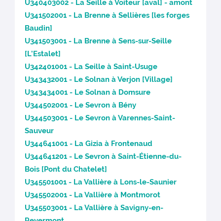
U340403002 - La Seille à Voiteur [aval] - amont
U341502001 - La Brenne à Sellières [les forges
Baudin]
U341503001 - La Brenne à Sens-sur-Seille
[L’Estalet]
U342401001 - La Seille à Saint-Usuge
U343432001 - Le Solnan à Verjon [Village]
U343434001 - Le Solnan à Domsure
U344502001 - Le Sevron à Bény
U344503001 - Le Sevron à Varennes-Saint-
Sauveur
U344641001 - La Gizia à Frontenaud
U344641201 - Le Sevron à Saint-Étienne-du-
Bois [Pont du Chatelet]
U345501001 - La Vallière à Lons-le-Saunier
U345502001 - La Vallière à Montmorot
U345503001 - La Vallière à Savigny-en-
Revermont