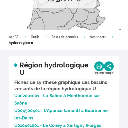
webGR
Outils
Bases de données
fact-sheets
hydro-region-u
Région hydrologique
U
Imprimer
Partager
Fiches de synthèse graphique des bassins
versants de la région hydrologique U
U002001001 - La Saône à Monthureux-sur-
Saône
U004500401 - L’Apance [amont] à Bourbonne-
les-Bains
U010401001 - Le Coney à Xertigny [Forges