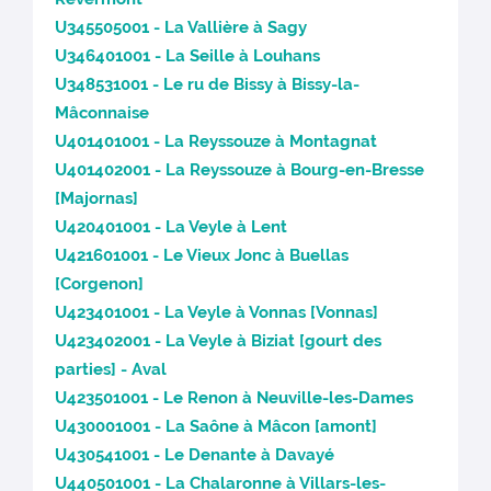
U345505001 - La Vallière à Sagy
U346401001 - La Seille à Louhans
U348531001 - Le ru de Bissy à Bissy-la-
Mâconnaise
U401401001 - La Reyssouze à Montagnat
U401402001 - La Reyssouze à Bourg-en-Bresse
[Majornas]
U420401001 - La Veyle à Lent
U421601001 - Le Vieux Jonc à Buellas
[Corgenon]
U423401001 - La Veyle à Vonnas [Vonnas]
U423402001 - La Veyle à Biziat [gourt des
parties] - Aval
U423501001 - Le Renon à Neuville-les-Dames
U430001001 - La Saône à Mâcon [amont]
U430541001 - Le Denante à Davayé
U440501001 - La Chalaronne à Villars-les-