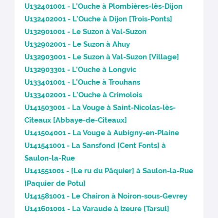
U132401001 - L’Ouche à Plombières-lès-Dijon
U132402001 - L’Ouche à Dijon [Trois-Ponts]
U132901001 - Le Suzon à Val-Suzon
U132902001 - Le Suzon à Ahuy
U132903001 - Le Suzon à Val-Suzon [Village]
U132903301 - L’Ouche à Longvic
U133401001 - L’Ouche à Trouhans
U133402001 - L’Ouche à Crimolois
U141503001 - La Vouge à Saint-Nicolas-lès-
Cîteaux [Abbaye-de-Cîteaux]
U141504001 - La Vouge à Aubigny-en-Plaine
U141541001 - La Sansfond [Cent Fonts] à
Saulon-la-Rue
U141551001 - [Le ru du Pâquier] à Saulon-la-Rue
[Paquier de Potu]
U141581001 - Le Chairon à Noiron-sous-Gevrey
U141601001 - La Varaude à Izeure [Tarsul]