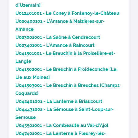
d’Uzemain]
U012401001 - Le Coney à Fontenoy-le-Château
U020400101 - L’Amance à Maizières-sur-
Amance
U023001001 - La Saône à Cendrecourt
U023401001 - L’Amance à Raincourt
U041501001 - Le Breuchin à la Proiselière-et-
Langle
U041502001 - Le Breuchin à Froideconche [La
Lie aux Moines]
U041503001 - Le Breuchin à Breuches [Champs
Coquards]
U042401001 - La Lanterne à Briaucourt
U044431001 - La Sémouse à Saint-Loup-sur-
Semouse
U045501001 - La Combeauté au Val-d’Ajol
U047401001 - La Lanterne à Fleurey-lès-