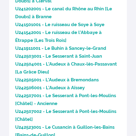
Doubs] à Clerval
U241202001 - Le canal du Rhône au Rhin [Le
Doubs] à Branne
U241501001 - Le ruisseau de Soye à Soye
U241542001 - Le ruisseau de l’Abbaye à
Étrappe [Les Trois Rois]
U241911001 - Le Buhin à Sancey-le-Grand
U242503001 - Le Sesserant à Saint-Juan
U242504001 - L’Audeux à Chaux-lès-Passavant
[La Grâce Dieu]
U242505001 - L’Audeux à Bremondans
U242506001 - L’Audeux à Aïssey
U242507001 - Le Sesserant à Pont-les-Moulins
[Châtel] - Ancienne
U242507002 - Le Sesserant à Pont-les-Moulins
[Châtel]
U242523001 - Le Cusancin à Guillon-les-Bains
[Bains-de-Guillon]