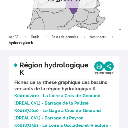
webGR
Outils
Bases de données
fact-sheets
hydro-region-k
Région hydrologique
K
Imprimer
Partager
Fiches de synthèse graphique des bassins
versants de la région hydrologique K
K001002010 - La Loire à Cros-de-Géorand
[DREAL CVL] - Barrage de la Palisse
K001872010 - Le Gage à Cros-de-Géorand
[DREAL CVL] - Barrage du Peyron
K001872301 - La Loire à Usclades-et-Rieutord -