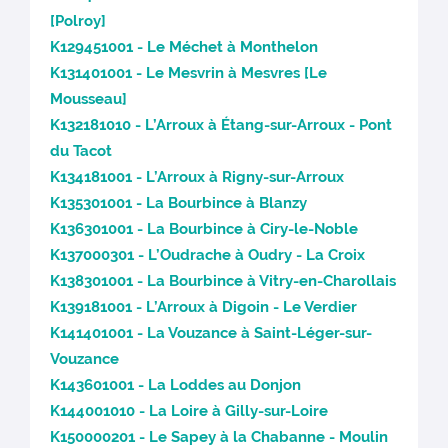
[Polroy]
K129451001 - Le Méchet à Monthelon
K131401001 - Le Mesvrin à Mesvres [Le
Mousseau]
K132181010 - L’Arroux à Étang-sur-Arroux - Pont
du Tacot
K134181001 - L’Arroux à Rigny-sur-Arroux
K135301001 - La Bourbince à Blanzy
K136301001 - La Bourbince à Ciry-le-Noble
K137000301 - L’Oudrache à Oudry - La Croix
K138301001 - La Bourbince à Vitry-en-Charollais
K139181001 - L’Arroux à Digoin - Le Verdier
K141401001 - La Vouzance à Saint-Léger-sur-
Vouzance
K143601001 - La Loddes au Donjon
K144001010 - La Loire à Gilly-sur-Loire
K150000201 - Le Sapey à la Chabanne - Moulin