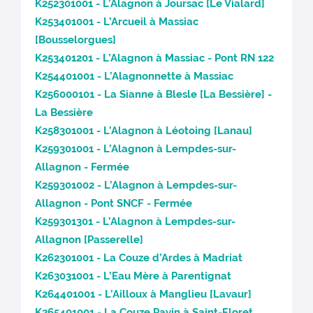
K252301001 - L’Alagnon à Joursac [Le Vialard]
K253401001 - L’Arcueil à Massiac
[Bousselorgues]
K253401201 - L’Alagnon à Massiac - Pont RN 122
K254401001 - L’Alagnonnette à Massiac
K256000101 - La Sianne à Blesle [La Bessière] -
La Bessière
K258301001 - L’Alagnon à Léotoing [Lanau]
K259301001 - L’Alagnon à Lempdes-sur-
Allagnon - Fermée
K259301002 - L’Alagnon à Lempdes-sur-
Allagnon - Pont SNCF - Fermée
K259301301 - L’Alagnon à Lempdes-sur-
Allagnon [Passerelle]
K262301001 - La Couze d’Ardes à Madriat
K263031001 - L’Eau Mère à Parentignat
K264401001 - L’Ailloux à Manglieu [Lavaur]
K265401001 - La Couze Pavin à Saint-Floret