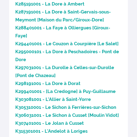
K285191001 - La Dore à Ambert
K287191001 - La Dore à Saint-Gervais-sous-
Meymont [Maison du Parc/Giroux-Dore]
K288401001 - La Faye à Olliergues [Giroux-
Faye]
K294401001 - Le Couzon à Courpière [Le Salet]
K295000101 - La Dore à Peschadoires - Pont de
Dore
K297031001 - La Durolle à Celles-sur-Durolle
[Pont de Chazeau]
K298191001 - La Dore à Dorat
K299401001 - [La Credogne] à Puy-Guillaume
K303081001 - L’Allier à Saint-Yorre
K305310001 - Le Sichon à Ferrières-sur-Sichon
K306031001 - Le Sichon à Cusset [Moulin Vidot]
K307401001 - Le Jolan à Cusset
K315301001 - L’Andelot à Loriges