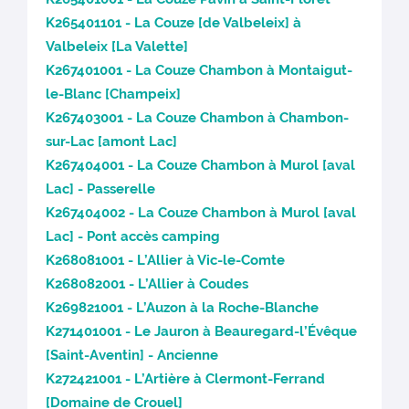
K265401101 - La Couze [de Valbeleix] à
Valbeleix [La Valette]
K267401001 - La Couze Chambon à Montaigut-
le-Blanc [Champeix]
K267403001 - La Couze Chambon à Chambon-
sur-Lac [amont Lac]
K267404001 - La Couze Chambon à Murol [aval
Lac] - Passerelle
K267404002 - La Couze Chambon à Murol [aval
Lac] - Pont accès camping
K268081001 - L’Allier à Vic-le-Comte
K268082001 - L’Allier à Coudes
K269821001 - L’Auzon à la Roche-Blanche
K271401001 - Le Jauron à Beauregard-l’Évêque
[Saint-Aventin] - Ancienne
K272421001 - L’Artière à Clermont-Ferrand
[Domaine de Crouel]