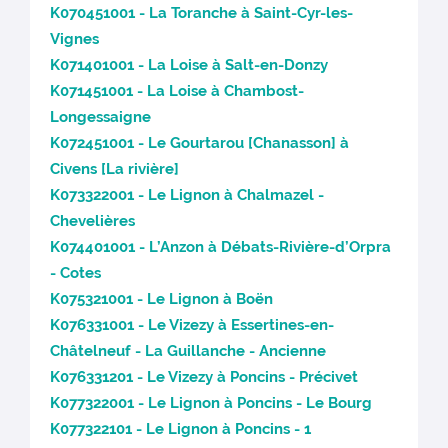
K070451001 - La Toranche à Saint-Cyr-les-
Vignes
K071401001 - La Loise à Salt-en-Donzy
K071451001 - La Loise à Chambost-
Longessaigne
K072451001 - Le Gourtarou [Chanasson] à
Civens [La rivière]
K073322001 - Le Lignon à Chalmazel -
Chevelières
K074401001 - L’Anzon à Débats-Rivière-d’Orpra
- Cotes
K075321001 - Le Lignon à Boën
K076331001 - Le Vizezy à Essertines-en-
Châtelneuf - La Guillanche - Ancienne
K076331201 - Le Vizezy à Poncins - Précivet
K077322001 - Le Lignon à Poncins - Le Bourg
K077322101 - Le Lignon à Poncins - 1