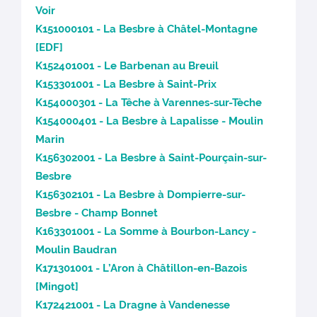
Voir
K151000101 - La Besbre à Châtel-Montagne
[EDF]
K152401001 - Le Barbenan au Breuil
K153301001 - La Besbre à Saint-Prix
K154000301 - La Têche à Varennes-sur-Tèche
K154000401 - La Besbre à Lapalisse - Moulin
Marin
K156302001 - La Besbre à Saint-Pourçain-sur-
Besbre
K156302101 - La Besbre à Dompierre-sur-
Besbre - Champ Bonnet
K163301001 - La Somme à Bourbon-Lancy -
Moulin Baudran
K171301001 - L’Aron à Châtillon-en-Bazois
[Mingot]
K172421001 - La Dragne à Vandenesse