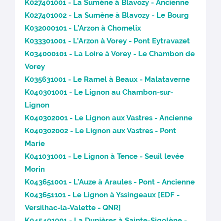
K027401001 - La Sumène à Blavozy - Ancienne
K027401002 - La Sumène à Blavozy - Le Bourg
K032000101 - L’Arzon à Chomelix
K033301001 - L’Arzon à Vorey - Pont Eytravazet
K034000101 - La Loire à Vorey - Le Chambon de
Vorey
K035631001 - Le Ramel à Beaux - Malataverne
K040301001 - Le Lignon au Chambon-sur-
Lignon
K040302001 - Le Lignon aux Vastres - Ancienne
K040302002 - Le Lignon aux Vastres - Pont
Marie
K041031001 - Le Lignon à Tence - Seuil levée
Morin
K043651001 - L’Auze à Araules - Pont - Ancienne
K043651101 - Le Lignon à Yssingeaux [EDF -
Versilhac-la-Valette - QNR]
K045401001 - La Dunières à Sainte-Sigolène -