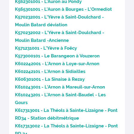
K562301001 - L’Auron au Pondy
K565301001 - L’Auron à Bourges - L’Ormediot
K570232001 - L’Yèvre à Saint-Doulchard -
Moulin Batard déviation
K570232002 - L’Yèvre à Saint-Doulchard -
Moulin Batard -Ancienne
K571231001 - L’Yèvre à Foëcy
K573000101 - Le Barangeon à Vouzeron
K602242001 - L’Arnon à Loye-sur-Arnon
K602242101 - L’Arnon à Sidiailles
K606301001 - La Sinaise à Rezay
K610243001 - L’Arnon à Mareuil-sur-Arnon
K610243201 - L’Arnon à Saint-Baudel - Les
Gours
K617313001 - La Théols à Sainte-Lizaigne - Pont
RD34 - Station débitmétrique
K617313002 - La Théols à Sainte-Lizaigne - Pont
RD 34