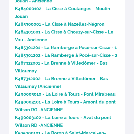
Jouan - Ancienne
K484000102 - La Cisse à Coulanges - Moulin
Jouan
K485300001 - La Cisse à Nazelles-Négron
K485301001 - La Cisse à Chouzy-sur-Cisse - Le
Vau - Ancienne
K485301201 - La Ramberge à Pocé-sur-Cisse - 1
K485301202 - La Ramberge à Pocé-sur-Cisse - 2
K487312001 - La Brenne à Villedômer - Bas
Villaumay
K487312002 - La Brenne à Villedômer - Bas-
Villaumay [Ancienne]
K490003010 - La Loire à Tours - Pont Mirabeau
K490003101 - La Loire à Tours - Amont du pont
Wilson RG -ANCIENNE
K490003102 - La Loire à Tours - Aval du pont
Wilson RD -ANCIENNE
K505000101 - Le Boron à Saint-Marcel-en-