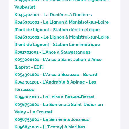
Vaubarlet
K045402001 - La Dunières à Dunières
K046301001 - Le Lignon à Monistrol-sur-Loire
[Pont de Lignon] - Station débitmétrique
K046301002 - Le Lignon à Monistrol-sur-Loire
[Pont de Lignon] - Station Limnimétrique
K051301001 - L’Ance à Sauvessanges
K053000101 - L’Ance à Saint-Julien-d’Ance
[Laprat - EDF]
K054301001 - L’Ance à Beauzac - Bérard
K054301201 - L’Andrable à Apinac - Les
Terrasses
K055001010 - La Loire à Bas-en-Basset
K056752001 - La Semène à Saint-Didier-en-
Velay - Le Crouzet
K056753001 - La Semène à Jonzieux
K056831001 - [L’Ecotay] à Marlhes