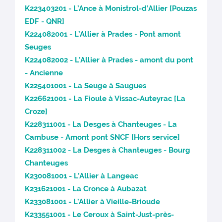
K223403201 - L’Ance à Monistrol-d’Allier [Pouzas
EDF - QNR]
K224082001 - L’Allier à Prades - Pont amont
Seuges
K224082002 - L’Allier à Prades - amont du pont
- Ancienne
K225401001 - La Seuge à Saugues
K226621001 - La Fioule à Vissac-Auteyrac [La
Croze]
K228311001 - La Desges à Chanteuges - La
Cambuse - Amont pont SNCF [Hors service]
K228311002 - La Desges à Chanteuges - Bourg
Chanteuges
K230081001 - L’Allier à Langeac
K231621001 - La Cronce à Aubazat
K233081001 - L’Allier à Vieille-Brioude
K233551001 - Le Ceroux à Saint-Just-près-