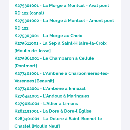
K275301001 - La Morge à Montcel - Aval pont
RD 122 (canal)
K275301002 - La Morge à Montcel - Amont pont
RD 122
K275303001 - La Morge au Cheix
K275611001 - La Sep à Saint-Hilaire-la-Croix
[Moulin de Josse]
K275861001 - Le Chambaron à Cellule
[Pontmort]
K277401001 - L’Ambène à Charbonnières-les-
Varennes [Beaunit]
K277402001 - L’Ambène à Ennezat
K278451001 - L’Andoux à Maringues
K279081001 - L’Allier à Limons
K282191001 - La Dore à Dore-l’Église
K283401001 - La Dolore à Saint-Bonnet-le-
Chastel [Moulin Neuf]