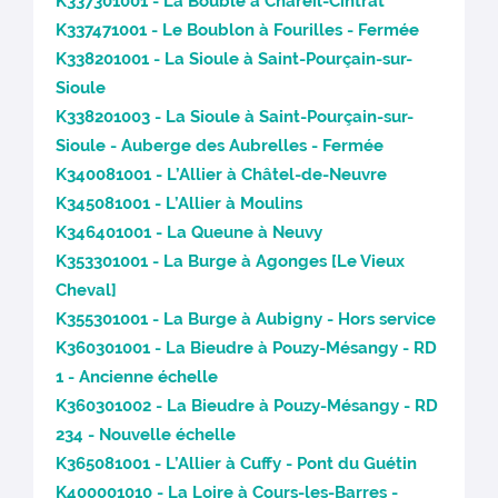
K337301001 - La Bouble à Chareil-Cintrat
K337471001 - Le Boublon à Fourilles - Fermée
K338201001 - La Sioule à Saint-Pourçain-sur-
Sioule
K338201003 - La Sioule à Saint-Pourçain-sur-
Sioule - Auberge des Aubrelles - Fermée
K340081001 - L’Allier à Châtel-de-Neuvre
K345081001 - L’Allier à Moulins
K346401001 - La Queune à Neuvy
K353301001 - La Burge à Agonges [Le Vieux
Cheval]
K355301001 - La Burge à Aubigny - Hors service
K360301001 - La Bieudre à Pouzy-Mésangy - RD
1 - Ancienne échelle
K360301002 - La Bieudre à Pouzy-Mésangy - RD
234 - Nouvelle échelle
K365081001 - L’Allier à Cuffy - Pont du Guétin
K400001010 - La Loire à Cours-les-Barres -