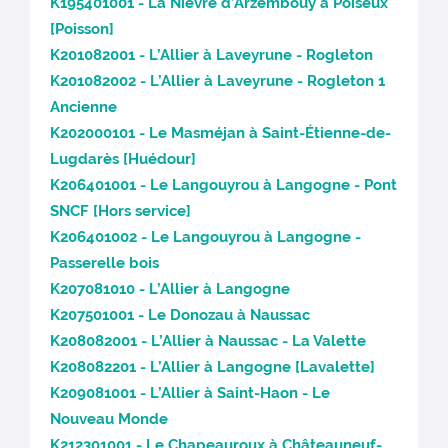
K195401001 - La Nièvre d’Arzembouy à Poiseux
[Poisson]
K201082001 - L’Allier à Laveyrune - Rogleton
K201082002 - L’Allier à Laveyrune - Rogleton 1
Ancienne
K202000101 - Le Masméjan à Saint-Étienne-de-
Lugdarès [Huédour]
K206401001 - Le Langouyrou à Langogne - Pont
SNCF [Hors service]
K206401002 - Le Langouyrou à Langogne -
Passerelle bois
K207081010 - L’Allier à Langogne
K207501001 - Le Donozau à Naussac
K208082001 - L’Allier à Naussac - La Valette
K208082201 - L’Allier à Langogne [Lavalette]
K209081001 - L’Allier à Saint-Haon - Le
Nouveau Monde
K212301001 - Le Chapeauroux à Châteauneuf-