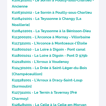
K106301001 - Le Sornin à Pouilly-sous-Charlieu -
Ancienne
K106301002 - Le Sornin à Pouilly-sous-Charlieu
K108401001 - La Teyssonne à Changy [La
Noaillerie]
K108402001 - La Teyssonne à la Bénisson-Dieu
K113000201 - L’Arconce à Mornay - Villorbaine
K117321001 - L’Arconce à Montceaux-l’Étoile
K118001010 - La Loire à Digoin - Pont canal
K118001011 - La Loire à Digoin - Pont D 979b
K121181001 - L’Arroux à Voudenay
K124301001 - La Drée à Saint-Léger-du-Bois
[Champéceuillon]
K125181001 - L’Arroux à Dracy-Saint-Loup
[Surmoulin]
K127311001 - Le Ternin à Tavernay [Pré
Charmoy]
K128481001 - La Celle à la Celle-en-Morvan