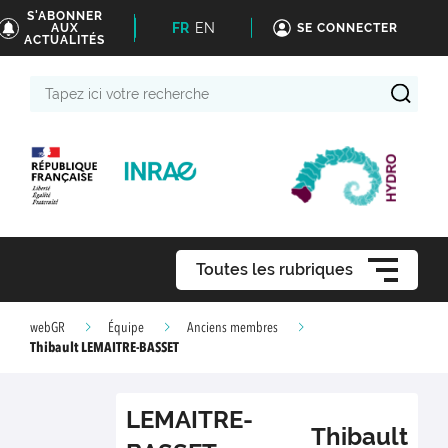
S'ABONNER
FR
EN
AUX
SE CONNECTER
ACTUALITÉS
Tapez
ici
votre
recherche
Toutes les rubriques
webGR
Équipe
Anciens membres
Thibault LEMAITRE-BASSET
LEMAITRE-
Thibault